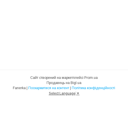
Сайт створений на маркетплейсі
Prom.ua
Продавець на Bigl.ua
Fanerka |
Поскаржитися на контент
|
Політика конфіденційності
Select Language
▼