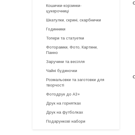
Кошички-корзинки-
цукерочниці
Шкатулки, скрині, скарбнички
Годинники
Топери та статуетки
Фоторамки, Фото, Картини,
Панно
Заручини та весілля
Чайні будиночки
Розмальовки та заготовки для
творчості
Фотодрук до А3+
Друк на горнятках
Друк на футболках
Подарункові набори