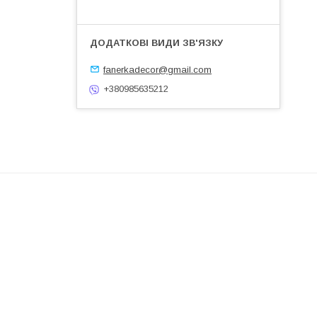
fanerkadecor@gmail.com
+380985635212