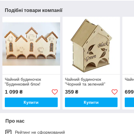
Подібні товари компанії
Чайний будиночок
Чайний будиночок
Чайн
"Будинковий блок!
"Чорний та зелений"
1 099
359
699
₴
₴
Купити
Купити
Про нас
Рейтинг не сформований