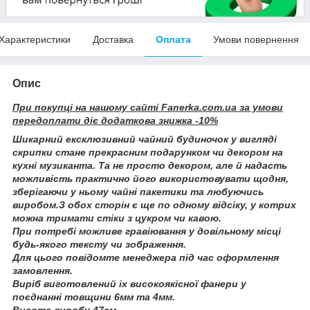
Характеристики
Доставка
Оплата
Умови повернення
Опис
При покупці на нашому сайті
Fanerka.
com.
ua
за умови
передоплати діє додаткова знижка -10%
Шикарний ексклюзивний чайний будиночок у вигляді
скрипки стане прекрасним подарунком чи декором на
кухні музиканта. Та не просто декором, але й надасть
можливість практично його використовувати щодня,
зберігаючи у ньому чайні пакетики та любуючись
виробом.З обох сторін є ще по одному відсіку, у котрих
можна тримати стіки з цукром чи кавою.
При потребі можливе гравіювання у довільному місці
будь-якого тексту чи зображення.
Для цього повідомте менеджера під час оформлення
замовлення.
Виріб виготовлений іх високоякісної фанери у
поєднанні товщини 6мм та 4мм.