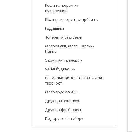
Кошички-корзинки-
цукерочниці
Шкатулки, скрині, скарбнички
Годинники
Топери та статуетки
Фоторамки, Фото, Картини,
Панно
Заручини та весілля
Чайні будиночки
Розмальовки та заготовки для
творчості
Фотодрук до А3+
Друк на горнятках
Друк на футболках
Подарункові набори