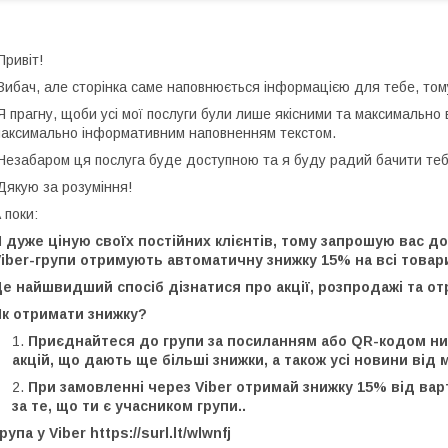
ривіт!
ибач, але сторінка саме наповнюється інформацією для тебе, тому
 прагну, щоби усі мої послуги були лише якісними та максимально
аксимально інформативним наповненням текстом.
езабаром ця послуга буде доступною та я буду радий бачити тебе 
якую за розуміння!
 поки:
 дуже ціную своїх постійних клієнтів, тому запрошую вас до
iber-групи отримують автоматичну знижку 15% на всі товари
е найшвидший спосіб дізнатися про акції, розпродажі та о
Як отримати знижку?
Приєднайтеся до групи за посиланням або QR-кодом ниж
акцій, що дають ще більші знижки, а також усі новини від 
При замовленні через Viber отримай знижку 15% від вар
за те, що ти є учасником групи..
рупа у Viber https://surl.lt/wlwnfj