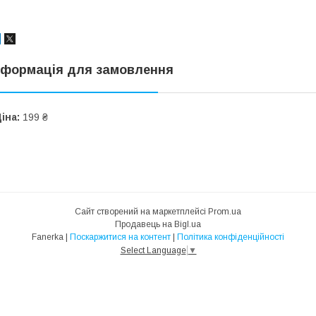
нформація для замовлення
іна:
199 ₴
Сайт створений на маркетплейсі
Prom.ua
Продавець на Bigl.ua
Fanerka |
Поскаржитися на контент
|
Політика конфіденційності
Select Language
▼