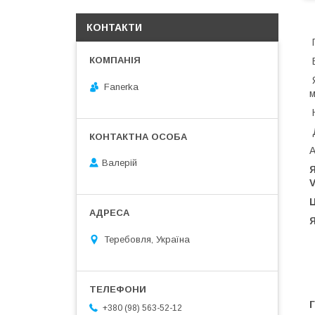
КОНТАКТИ
П
В
Я
Fanerka
м
Н
Д
А
Валерій
Я
V
Ц
Теребовля, Україна
Г
+380 (98) 563-52-12