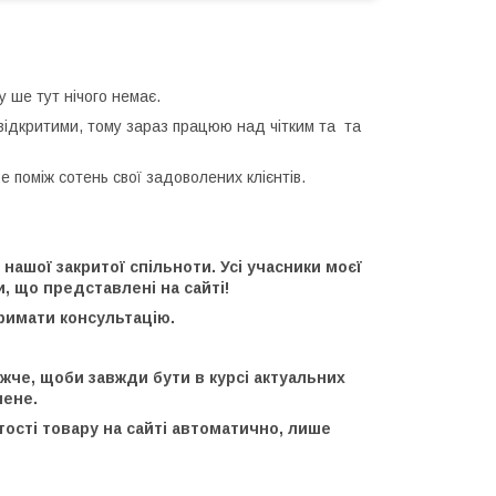
 ше тут нічого немає.
 відкритими, тому зараз працюю над чітким та та
поміж сотень свої задоволених клієнтів.
 нашої закритої спільноти. Усі учасники моєї
, що представлені на сайті!
тримати консультацію.
че, щоби завжди бути в курсі актуальних
мене.
тості товару на сайті автоматично, лише