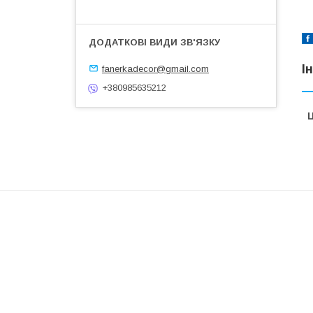
І
fanerkadecor@gmail.com
+380985635212
Ц